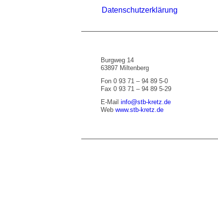
Datenschutzerklärung
Burgweg 14
63897 Miltenberg
Fon 0 93 71 – 94 89 5-0
Fax 0 93 71 – 94 89 5-29
E-Mail
info@stb-kretz.de
Web
www.stb-kretz.de