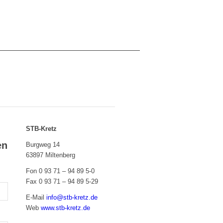
STB-Kretz
en
Burgweg 14
63897 Miltenberg
Fon 0 93 71 – 94 89 5-0
Fax 0 93 71 – 94 89 5-29
E-Mail
info@stb-kretz.de
Web
www.stb-kretz.de